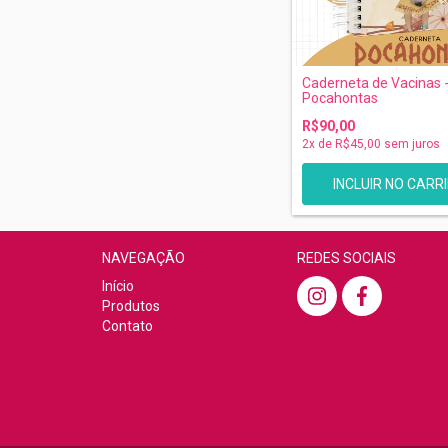
Caderneta de Vacinas 
Pocahontas
R$90,00
2
x de
R$45,00
sem juros
NAVEGAÇÃO
REDES SOCIAIS
Início
Produtos
Contato