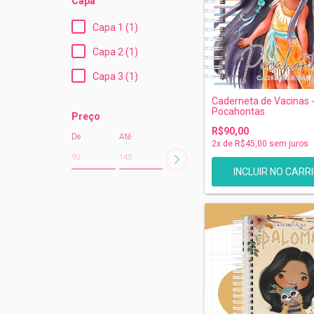
Capa
Capa 1 (1)
Capa 2 (1)
Capa 3 (1)
Caderneta de Vacinas 
Pocahontas
Preço
R$90,00
De
Até
2
x de
R$45,00
sem juros
INCLUIR NO CARR