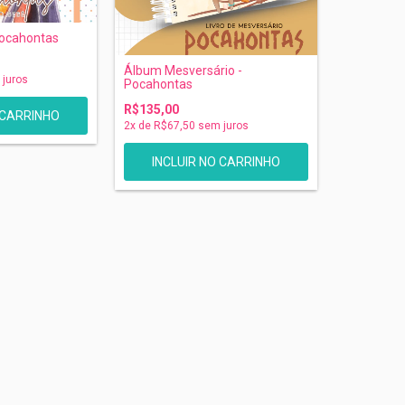
Pocahontas
Álbum Mesversário -
juros
Pocahontas
R$135,00
2
x de
R$67,50
sem juros