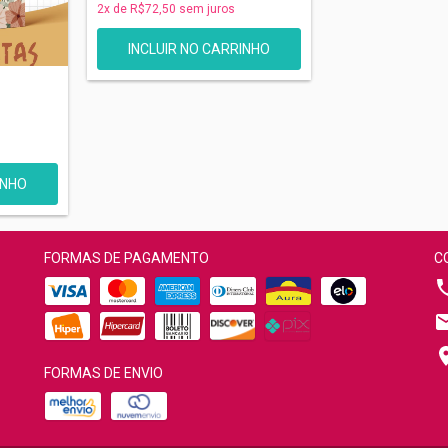
2
x de
R$72,50
sem juros
-
FORMAS DE PAGAMENTO
C
FORMAS DE ENVIO