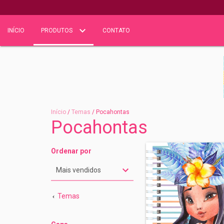
INÍCIO
PRODUTOS
CONTATO
Início
/
Temas
/
Pocahontas
Pocahontas
Ordenar por
Temas