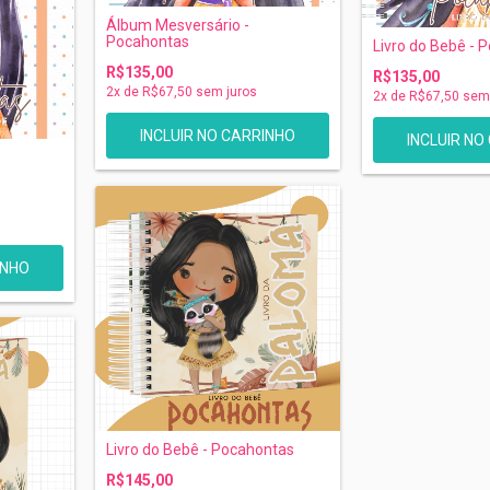
Álbum Mesversário -
Pocahontas
Livro do Bebê - 
R$135,00
R$135,00
2
x de
R$67,50
sem juros
2
x de
R$67,50
sem 
-
INHO
Livro do Bebê - Pocahontas
R$145,00