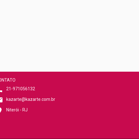
ONTATO
21-971056132
kazarte@kazarte.com.br
Niterói - RJ