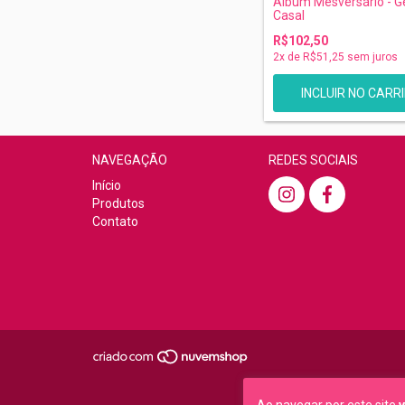
Álbum Mesversário - 
Casal
R$102,50
2
x de
R$51,25
sem juros
NAVEGAÇÃO
REDES SOCIAIS
Início
Produtos
Contato