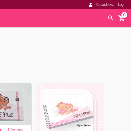
Cadastre-se
Login
0
rio - Gêmeas