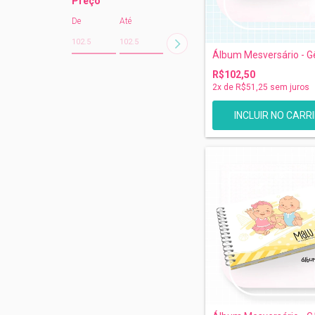
Preço
De
Até
Álbum Mesversário - 
R$102,50
2
x de
R$51,25
sem juros