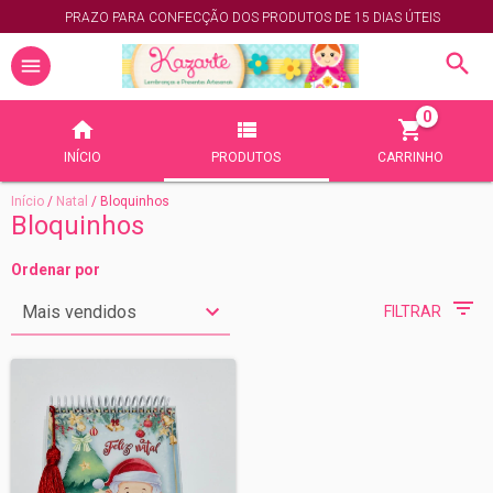
PRAZO PARA CONFECÇÃO DOS PRODUTOS DE 15 DIAS ÚTEIS
0
INÍCIO
PRODUTOS
CARRINHO
Início
/
Natal
/
Bloquinhos
Bloquinhos
Ordenar por
FILTRAR