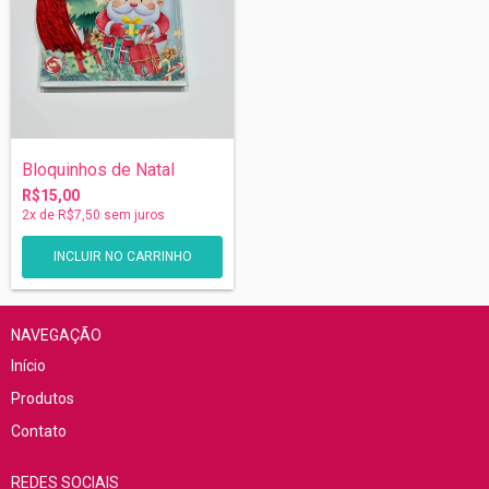
Bloquinhos de Natal
R$15,00
2
x de
R$7,50
sem juros
INCLUIR NO CARRINHO
NAVEGAÇÃO
Início
Produtos
Contato
REDES SOCIAIS