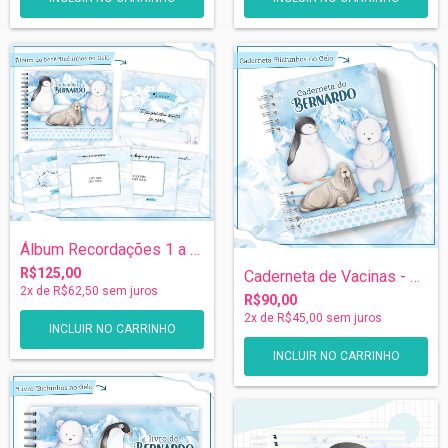
Álbum Recordações 1 a 5 anos - Amiguinho...
R$125,00
Caderneta de Vacinas - Amiguinhos do Gel...
2
x de
R$62,50
sem juros
R$90,00
2
x de
R$45,00
sem juros