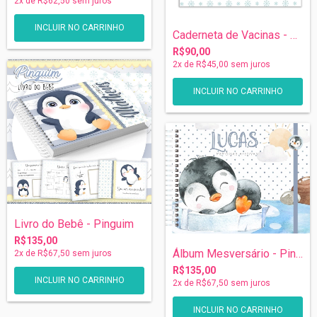
2
x de
R$62,50
sem juros
Caderneta de Vacinas - Pinguim
R$90,00
2
x de
R$45,00
sem juros
Livro do Bebê - Pinguim
R$135,00
Álbum Mesversário - Pinguim
2
x de
R$67,50
sem juros
R$135,00
2
x de
R$67,50
sem juros