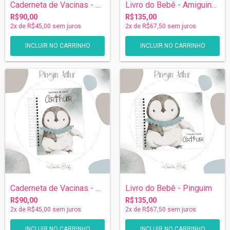
Caderneta de Vacinas - Amiguinhos do Gel...
Livro do Bebê - Amiguinhos do Gelo
R$90,00
R$135,00
2
x de
R$45,00
sem juros
2
x de
R$67,50
sem juros
Caderneta de Vacinas - Pinguim
Livro do Bebê - Pinguim
R$90,00
R$135,00
2
x de
R$45,00
sem juros
2
x de
R$67,50
sem juros