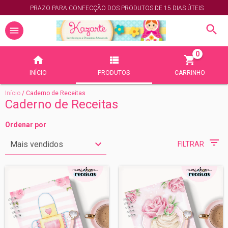
PRAZO PARA CONFECÇÃO DOS PRODUTOS DE 15 DIAS ÚTEIS
0
INÍCIO
PRODUTOS
CARRINHO
Início
/
Caderno de Receitas
Caderno de Receitas
Ordenar por
FILTRAR