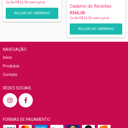
2
x de
R$32,50
sem juros
Caderno de Receitas
R$65,00
2
x de
R$32,50
sem juros
INCLUIR NO CARRINHO
NAVEGAÇÃO
Início
Produtos
Contato
REDES SOCIAIS
FORMAS DE PAGAMENTO