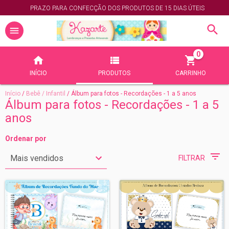
PRAZO PARA CONFECÇÃO DOS PRODUTOS DE 15 DIAS ÚTEIS
0
INÍCIO
PRODUTOS
CARRINHO
Início
/
Bebê / Infantil
/
Álbum para fotos - Recordações - 1 a 5 anos
Álbum para fotos - Recordações - 1 a 5
anos
Ordenar por
FILTRAR