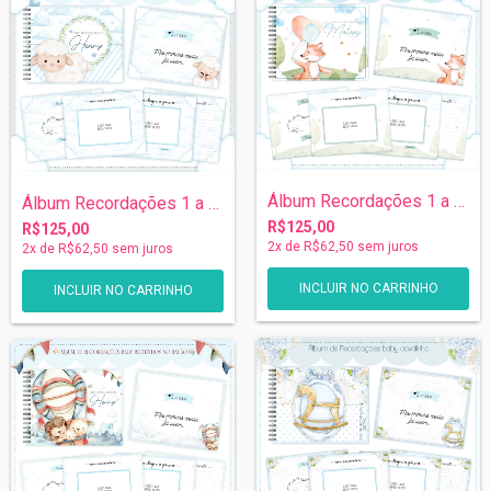
Álbum Recordações 1 a 5 anos - Animais
Álbum Recordações 1 a 5 anos - Ovelhinha
R$125,00
R$125,00
2
x de
R$62,50
sem juros
2
x de
R$62,50
sem juros