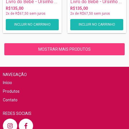
Livro do Bebê - Ursinho Aviador
Livro do Bebê - Ursinho Aviador
R$135,00
R$135,00
2
x de
R$67,50
sem juros
2
x de
R$67,50
sem juros
MOSTRAR MAIS PRODUTOS
NAVEGAÇÃO
Início
Produtos
Contato
REDES SOCIAIS