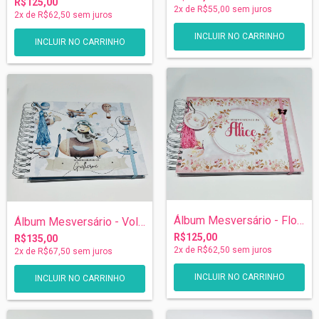
R$125,00
2
x de
R$55,00
sem juros
2
x de
R$62,50
sem juros
Álbum Mesversário - Floral
Álbum Mesversário - Volta ao Mundo
R$125,00
R$135,00
2
x de
R$62,50
sem juros
2
x de
R$67,50
sem juros