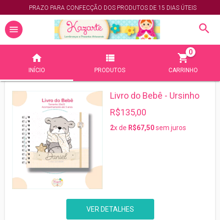
PRAZO PARA CONFECÇÃO DOS PRODUTOS DE 15 DIAS ÚTEIS
0
INÍCIO
PRODUTOS
CARRINHO
Livro do Bebê - Ursinho
R$135,00
2
x de
R$67,50
sem juros
VER DETALHES