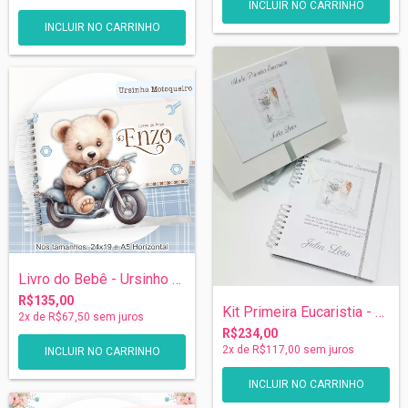
Livro do Bebê - Ursinho Motoqueiro
R$135,00
Kit Primeira Eucaristia - Caderno Univer...
2
x de
R$67,50
sem juros
R$234,00
2
x de
R$117,00
sem juros
INCLUIR NO CARRINHO