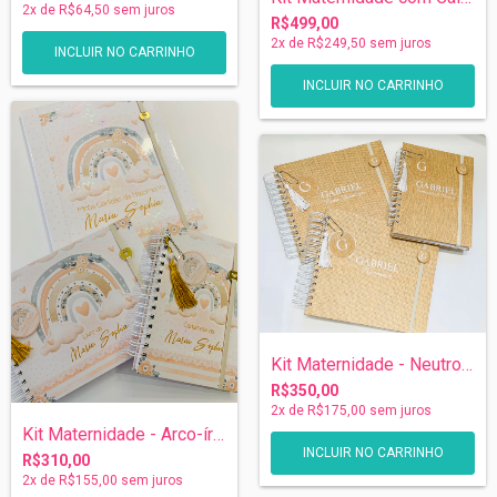
2
x de
R$64,50
sem juros
R$499,00
2
x de
R$249,50
sem juros
INCLUIR NO CARRINHO
INCLUIR NO CARRINHO
Kit Maternidade - Neutro - Escolha sua C...
R$350,00
2
x de
R$175,00
sem juros
Kit Maternidade - Arco-íris
INCLUIR NO CARRINHO
R$310,00
2
x de
R$155,00
sem juros