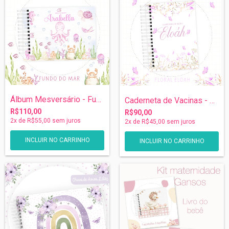
Álbum Mesversário - Fundo do Mar
Caderneta de Vacinas - Jardim de Borbole...
R$110,00
R$90,00
2
x de
R$55,00
sem juros
2
x de
R$45,00
sem juros
INCLUIR NO CARRINHO