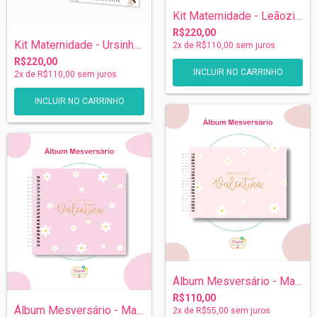
Kit Maternidade - Leãozinho com Monogram...
R$220,00
Kit Maternidade - Ursinho Ralph
2
x de
R$110,00
sem juros
R$220,00
INCLUIR NO CARRINHO
2
x de
R$110,00
sem juros
Álbum Mesversário - Margaridas Rosa Bebê
R$110,00
Álbum Mesversário - Margaridas Rosa
2
x de
R$55,00
sem juros