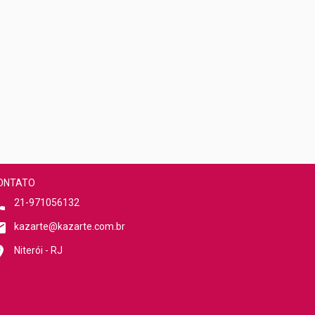
ONTATO
21-971056132
kazarte@kazarte.com.br
Niterói - RJ