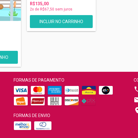
R$135,00
2
x de
R$67,50
sem juros
-
FORMAS DE PAGAMENTO
C
FORMAS DE ENVIO