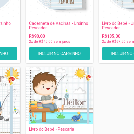
rsinho
Caderneta de Vacinas - Ursinho
Livro do Bebê - U
Pescador
Pescador
R$90,00
R$135,00
2
x de
R$45,00
sem juros
2
x de
R$67,50
sem 
INCLUIR NO
Livro do Bebê - Pescaria