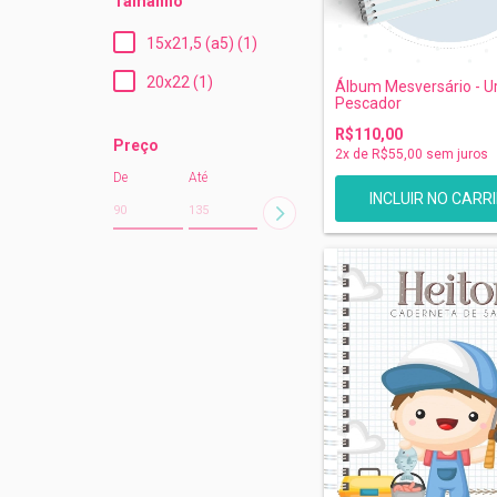
Tamanho
15x21,5 (a5) (1)
20x22 (1)
Álbum Mesversário - U
Pescador
R$110,00
Preço
2
x de
R$55,00
sem juros
De
Até