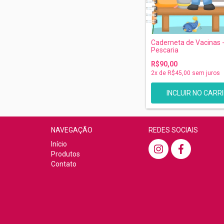
Caderneta de Vacinas 
Pescaria
R$90,00
2
x de
R$45,00
sem juros
NAVEGAÇÃO
REDES SOCIAIS
Início
Produtos
Contato