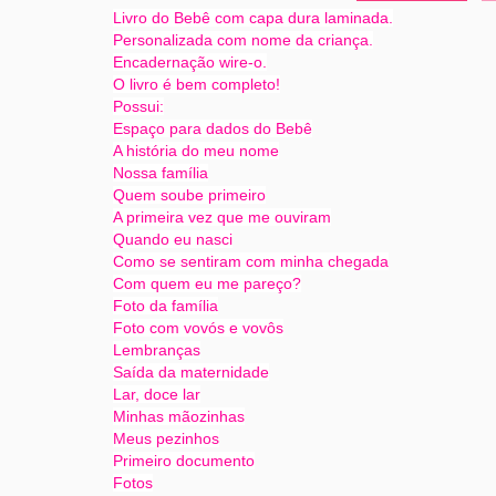
Livro do Bebê com capa dura laminada.
Personalizada com nome da criança.
Encadernação wire-o.
O livro é bem completo!
Possui:
Espaço para dados do Bebê
A história do meu nome
Nossa família
Quem soube primeiro
A primeira vez que me ouviram
Quando eu nasci
Como se sentiram com minha chegada
Com quem eu me pareço?
Foto da família
Foto com vovós e vovôs
Lembranças
Saída da maternidade
Lar, doce lar
Minhas mãozinhas
Meus pezinhos
Primeiro documento
Fotos