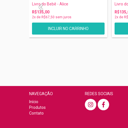
Livro do Bebê - Alice
Livro d
R$135,00
R$135,
2
x de
R$67,50
sem juros
2
x de
R$
NAVEGAÇÃO
REDES SOCIAIS
Início
Produtos
Contato