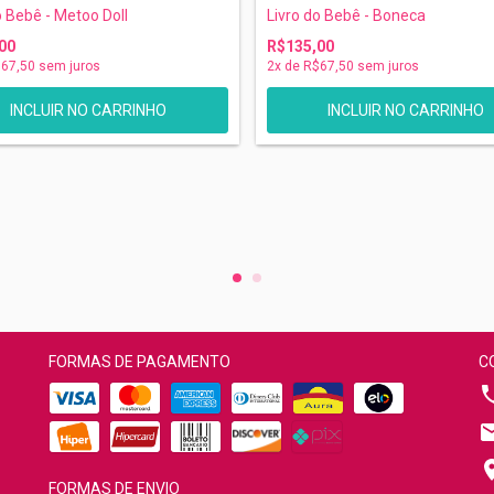
Livro do Bebê - Boneca
o Bebê - Metoo Doll
R$135,00
00
2
x de
R$67,50
sem juros
67,50
sem juros
FORMAS DE PAGAMENTO
C
FORMAS DE ENVIO