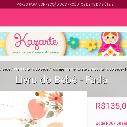
PRAZO PARA CONFECÇÃO DOS PRODUTOS DE 15 DIAS ÚTEIS
/
Bebê / Infantil
/
Livro do Bebê
/
Acompanhamento até 5 anos
/
Livro do Bebê - 
Livro do Bebê - Fada
R$135,0
2
x de
R$67,50
se