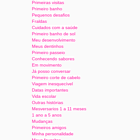
Primeiras visitas
Primeiro banho
Pequenos desafios
Fraldas
Cuidados com a saúde
Primeiro banho de sol
Meu desenvolvimento
Meus dentinhos
Primeiro passeio
Conhecendo sabores
Em movimento
Já posso conversar
Primeiro corte de cabelo
Viagem inesquecível
Datas importantes
Vida escolar
Outras histórias
Mesversarios 1 a 11 meses
1 ano a 5 anos
Mudanças
Primeiros amigos
Minha personalidade