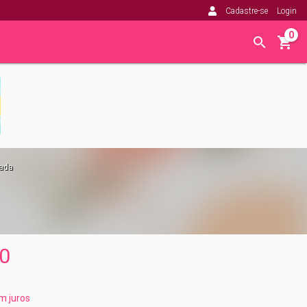
Cadastre-se
Login
0
Fada
0
m juros